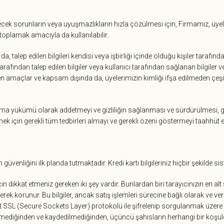
abilecek sorunların veya uyuşmazlıkların hızla çözülmesi için, Firmamız, üye
 toplamak amacıyla da kullanılabilir.
 talep edilen bilgileri kendisi veya işbirliği içinde olduğu kişiler tarafı
arafından talep edilen bilgiler veya kullanıcı tarafından sağlanan bilgiler 
lenen amaçlar ve kapsam dışında da, üyelerimizin kimliği ifşa edilmeden çeşi
r saklama yükümü olarak addetmeyi ve gizliliğin sağlanması ve sürdürülmesi,
mek için gerekli tüm tedbirleri almayı ve gerekli özeni göstermeyi taahhüt 
in güvenliğini ilk planda tutmaktadır. Kredi kartı bilgileriniz hiçbir şekil
 dikkat etmeniz gereken iki şey vardır. Bunlardan biri tarayıcınızın en alt 
rek korunur. Bu bilgiler, ancak satış işlemleri sürecine bağlı olarak ve verd
 bit SSL (Secure Sockets Layer) protokolü ile şifrelenip sorgulanmak üzere ilg
lenemediğinden ve kaydedilmediğinden, üçüncü şahısların herhangi bir koşuld