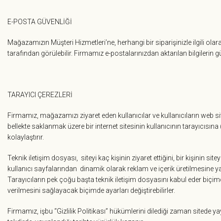
E-POSTA GÜVENLİĞİ
Mağazamızın Müşteri Hizmetleri’ne, herhangi bir siparişinizle ilgili ola
tarafından görülebilir. Firmamız e-postalarınızdan aktarılan bilgilerin 
TARAYICI ÇEREZLERİ
Firmamız, mağazamızı ziyaret eden kullanıcılar ve kullanıcıların web site
bellekte saklanmak üzere bir internet sitesinin kullanıcının tarayıcısın
kolaylaştırır.
Teknik iletişim dosyası, siteyi kaç kişinin ziyaret ettiğini, bir kişinin si
kullanıcı sayfalarından dinamik olarak reklam ve içerik üretilmesine ya
Tarayıcıların pek çoğu başta teknik iletişim dosyasını kabul eder biçim
verilmesini sağlayacak biçimde ayarları değiştirebilirler.
Firmamız, işbu “Gizlilik Politikası” hükümlerini dilediği zaman sitede ya