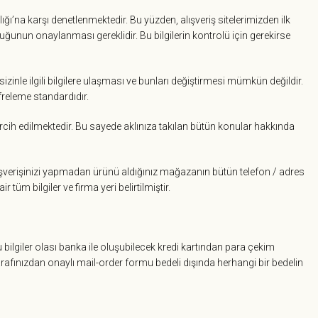
ılığı’na karşı denetlenmektedir. Bu yüzden, alışveriş sitelerimizden ilk
luğunun onaylanması gereklidir. Bu bilgilerin kontrolü için gerekirse
 sizinle ilgili bilgilere ulaşması ve bunları değiştirmesi mümkün değildir.
freleme standardıdır.
a tercih edilmektedir. Bu sayede aklınıza takılan bütün konular hakkında
alışverişinizi yapmadan ürünü aldığınız mağazanın bütün telefon / adres
tüm bilgiler ve firma yeri belirtilmiştir.
u bilgiler olası banka ile oluşubilecek kredi kartından para çekim
 tarafınızdan onaylı mail-order formu bedeli dışında herhangi bir bedelin