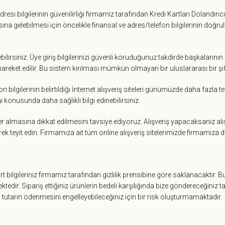
resi bilgilerinin güvenilirliği firmamiz tarafından Kredi Kartları Dolandırıc
sına gelebilmesi için öncelikle finansal ve adres/telefon bilgilerinin doğru
bilirsiniz. Üye giriş bilgilerinizi güvenli koruduğunuz takdirde başkalarının
 hareket edilir. Bu sistem kırılması mümkün olmayan bir uluslararası bir şi
on bilgilerinin belirtildiği İnternet alışveriş siteleri günümüzde daha fazl
iği konusunda daha sağlıklı bilgi edinebilirsiniz.
n yer almasına dikkat edilmesini tavsiye ediyoruz. Alışveriş yapacaksanız 
k teyit edin. Firmamıza ait tüm online alışveriş sitelerimizde firmamıza dair 
rt bilgileriniz firmamız tarafından gizlilik prensibine göre saklanacaktır. B
ktedir. Sipariş ettiğiniz ürünlerin bedeli karşılığında bize göndereceğiniz
u tutarın ödenmesini engelleyebileceğiniz için bir risk oluşturmamaktadır.