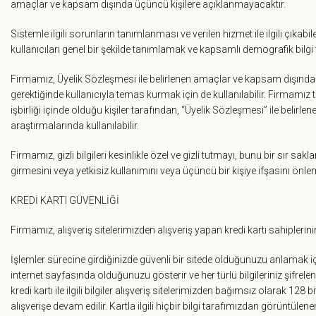
amaçlar ve kapsam dışında üçüncü kişilere açıklanmayacaktır.
Sistemle ilgili sorunların tanımlanması ve verilen hizmet ile ilgili çık
kullanıcıları genel bir şekilde tanımlamak ve kapsamlı demografik bilgi
Firmamız, Üyelik Sözleşmesi ile belirlenen amaçlar ve kapsam dışında da,
gerektiğinde kullanıcıyla temas kurmak için de kullanılabilir. Firmamız t
işbirliği içinde olduğu kişiler tarafından, “Üyelik Sözleşmesi” ile belir
araştırmalarında kullanılabilir.
Firmamız, gizli bilgileri kesinlikle özel ve gizli tutmayı, bunu bir sı
girmesini veya yetkisiz kullanımını veya üçüncü bir kişiye ifşasını önle
KREDİ KARTI GÜVENLİĞİ
Firmamız, alışveriş sitelerimizden alışveriş yapan kredi kartı sahiplerin
İşlemler sürecine girdiğinizde güvenli bir sitede olduğunuzu anlamak için
internet sayfasında olduğunuzu gösterir ve her türlü bilgileriniz şifrelene
kredi kartı ile ilgili bilgiler alışveriş sitelerimizden bağımsız olarak 128
alışverişe devam edilir. Kartla ilgili hiçbir bilgi tarafımızdan görüntü