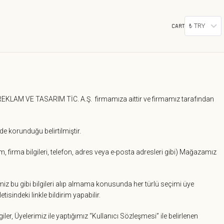
₺ TRY
CART
K REKLAM VE TASARIM TİC. A.Ş.
firmamıza aittir ve firmamız tarafından
ilde korunduğu belirtilmiştir.
sim, firma bilgileri, telefon, adres veya e-posta adresleri gibi) Mağazamız
imiz bu gibi bilgileri alıp almama konusunda her türlü seçimi üye
isindeki linkle bildirim yapabilir.
r, Üyelerimiz ile yaptığımız “Kullanıcı Sözleşmesi” ile belirlenen