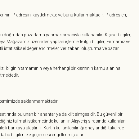
lerinin IP adresini kaydetmekte ve bunu kullanmaktadır. IP adresleri,
ndan doğrudan pazarlama yapmak amacıyla kullanabilir. Kişisel bilgiler,
veya Mağazamız üzerinden yapılan işlemlerle ilgili bilgiler; Firmamız ve
tli istatistiksel değerlendirmeler, veri tabanı oluşturma ve pazar
 gizli bilginin tamamının veya herhangi bir kısmının kamu alanına
etmektedir.
de sistemimizde saklanmamaktadır.
satırında bulunan bir anahtar ya da kilit simgesidir. Bu güvenli bir
iğiniz talimat istikametinde kullanılır. Alışveriş sırasında kullanılan
ili bankaya ulaştırılır. Kartın kullanılabilirliği onaylandığı takdirde
a bu bilgileri ele geçirmesi engellenmiş olur.