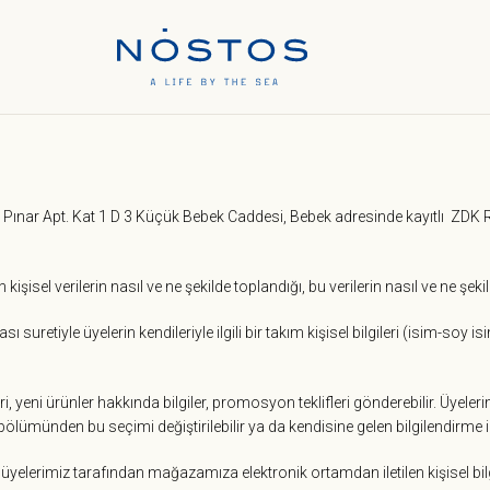
k Pınar Apt. Kat 1 D 3 Küçük Bebek Caddesi, Bebek adresinde kayıtlı ZD
kişisel verilerin nasıl ve ne şekilde toplandığı, bu verilerin nasıl ve ne şek
uretiyle üyelerin kendileriyle ilgili bir takım kişisel bilgileri (isim-soy i
 yeni ürünler hakkında bilgiler, promosyon teklifleri gönderebilir. Üyeler
ölümünden bu seçimi değiştirilebilir ya da kendisine gelen bilgilendirme ilet
elerimiz tarafından mağazamıza elektronik ortamdan iletilen kişisel bilgile