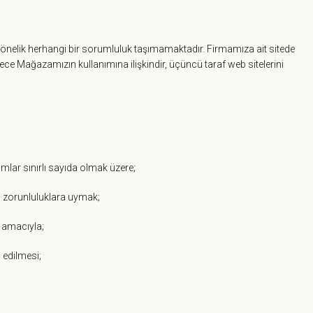
ine yönelik herhangi bir sorumluluk taşımamaktadır. Firmamıza ait sitede
sadece Mağazamızın kullanımına ilişkindir, üçüncü taraf web sitelerini
urumlar sınırlı sayıda olmak üzere;
ği zorunluluklara uymak;
k amacıyla;
p edilmesi;