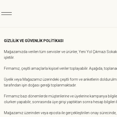
GİZLİLİK VE GÜVENLİK POLİTİKASI
Mağazamızda verilen tüm servisler ve ürünler, Yeni Yol Çıkmazı Soka
işletilir.
Firmamız, çeşitli amaçlarla kişisel veriler toplayabilir. Aşağıda, toplanan 
Üyelik veya Mağazamız üzerindeki çeşitli form ve anketlerin doldurulması s
tarafından işin doğası gereği toplanmaktadır.
Firmamız bazı dönemlerde müşterilerine ve üyelerine kampanya bilgileri,
olurken yapabilir, sonrasında üye girişi yaptıktan sonra hesap bilgileri b
Mağazamız üzerinden veya eposta ile gerçekleştirilen onay sürecinde, üy