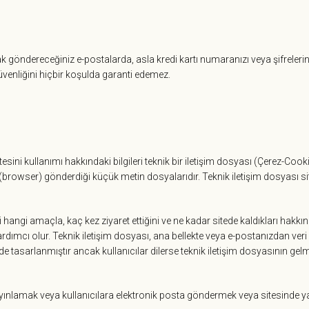
rak göndereceğiniz e-postalarda, asla kredi kartı numaranızı veya şifreleri
güvenliğini hiçbir koşulda garanti edemez.
sini kullanımı hakkındaki bilgileri teknik bir iletişim dosyası (Çerez-Cooki
a (browser) gönderdiği küçük metin dosyalarıdır. Teknik iletişim dosyası si
teyi hangi amaçla, kaç kez ziyaret ettiğini ve ne kadar sitede kaldıkları hakkın
rdımcı olur. Teknik iletişim dosyası, ana bellekte veya e-postanızdan veri
de tasarlanmıştır ancak kullanıcılar dilerse teknik iletişim dosyasının ge
yınlamak veya kullanıcılara elektronik posta göndermek veya sitesinde yayın