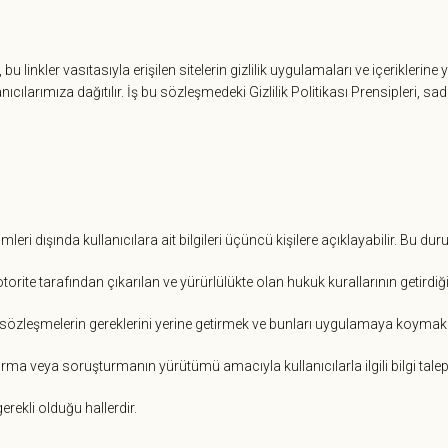
bu linkler vasıtasıyla erişilen sitelerin gizlilik uygulamaları ve içerikler
anıcılarımıza dağıtılır. İş bu sözleşmedeki Gizlilik Politikası Prensipleri, 
ümleri dışında kullanıcılara ait bilgileri üçüncü kişilere açıklayabilir. Bu d
ite tarafından çıkarılan ve yürürlülükte olan hukuk kurallarının getirdi
er sözleşmelerin gereklerini yerine getirmek ve bunları uygulamaya koyma
ştırma veya soruşturmanın yürütümü amacıyla kullanıcılarla ilgili bilgi tale
erekli olduğu hallerdir.