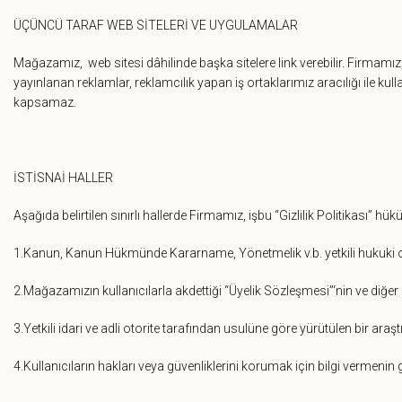
ÜÇÜNCÜ TARAF WEB SİTELERİ VE UYGULAMALAR
Mağazamız, web sitesi dâhilinde başka sitelere link verebilir. Firmamız, 
yayınlanan reklamlar, reklamcılık yapan iş ortaklarımız aracılığı ile kull
kapsamaz.
İSTİSNAİ HALLER
Aşağıda belirtilen sınırlı hallerde Firmamız, işbu “Gizlilik Politikası” hük
1.Kanun, Kanun Hükmünde Kararname, Yönetmelik v.b. yetkili hukuki otor
2.Mağazamızın kullanıcılarla akdettiği “Üyelik Sözleşmesi”‘nin ve diğ
3.Yetkili idari ve adli otorite tarafından usulüne göre yürütülen bir ara
4.Kullanıcıların hakları veya güvenliklerini korumak için bilgi vermenin g