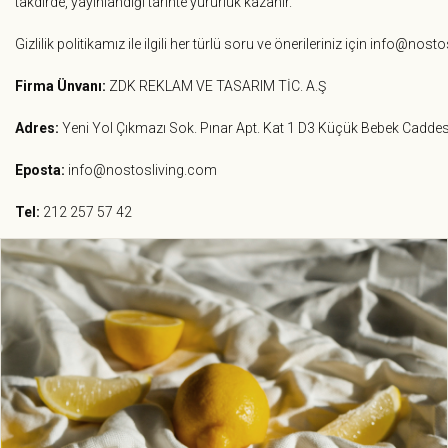
takdirde, yayınlandığı tarihte yürürlük kazanır.
Gizlilik politikamız ile ilgili her türlü soru ve önerileriniz için
info@nosto
Firma Ünvanı:
ZDK REKLAM VE TASARIM TİC. A.Ş
Adres:
Yeni Yol Çıkmazı Sok. Pınar Apt. Kat 1 D3 Küçük Bebek Caddes
Eposta:
info@nostosliving.com
Tel:
212 257 57 42