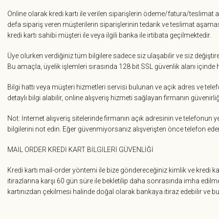
Online olarak kredi kartı ile verilen siparişlerin ödeme/fatura/teslimat ad
defa sipariş veren müşterilerin siparişlerinin tedarik ve teslimat aşama
kredi kartı sahibi müşteri ile veya ilgili banka ile irtibata geçilmektedir.
Üye olurken verdiğiniz tüm bilgilere sadece siz ulaşabilir ve siz değiştire
Bu amaçla, üyelik işlemleri sırasında 128 bit SSL güvenlik alanı içinde
Bilgi hattı veya müşteri hizmetleri servisi bulunan ve açık adres ve telef
detaylı bilgi alabilir, online alışveriş hizmeti sağlayan firmanın güvenirl
Not: İnternet alışveriş sitelerinde firmanın açık adresinin ve telefonu
bilgilerini not edin. Eğer güvenmiyorsanız alışverişten önce telefon edere
MAİL ORDER KREDİ KART BİLGİLERİ GÜVENLİĞİ
Kredi kartı mail-order yöntemi ile bize göndereceğiniz kimlik ve kredi ka
itirazlarına karşı 60 gün süre ile bekletilip daha sonrasında imha edilme
kartınızdan çekilmesi halinde doğal olarak bankaya itiraz edebilir ve b